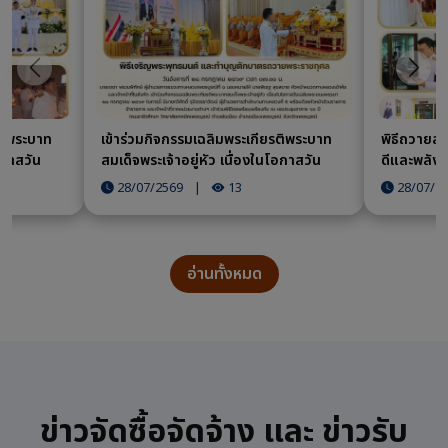
ก่อนหน้า
ถัดไป
รติพระบาท
เข้าร่วมกิจกรรมเฉลิมพระเกียรติพระบาท
พิธีถวายสั
อกาสวัน
สมเด็จพระเจ้าอยู่หัว เนื่องในโอกาสวัน
ดีและพลังข
เฉลิมพระชนมพรรษา ๒๘ กรกฎาคม ๒๕๖๙
ราชพิธีมห
28/07/2569
|
13
28/07/2
พระบาทสมเด
กรกฎาคม 
อ่านทั้งหมด
ข่าวจัดซื้อจัดจ้าง และ ข่าวรับ