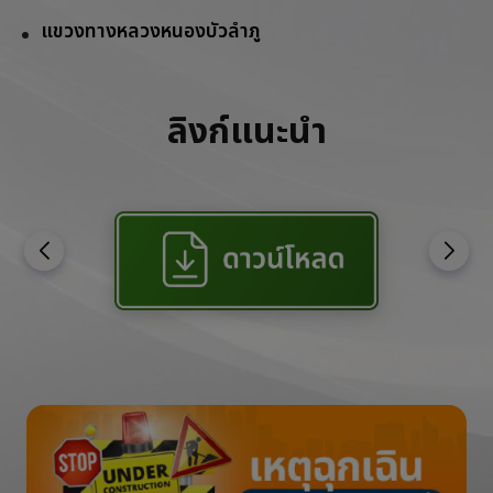
แขวงทางหลวงหนองบัวลำภู
ลิงก์แนะนำ