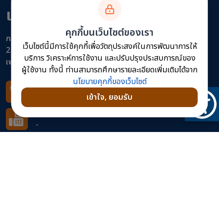
แขวงทางหลวงเพชรบูรณ์ที่ 1
คุกกี้บนเว็บไซต์ของเรา
กรมทางหลวง
เว็บไซต์นี้มีการใช้คุกกี้เพื่อวัตถุประสงค์ในการพัฒนาการให้
213 ถนน สามัคคีชัย ตำบล ในเมือง อำเภอเมืองเพชรบูรณ์
บริการ วิเคราะห์การใช้งาน และปรับปรุงประสบการณ์ของ
เพชรบูรณ์ 67000
ผู้ใช้งาน ทั้งนี้ ท่านสามารถศึกษารายละเอียดเพิ่มเติมได้จาก
นโยบายคุกกี้ของเว็บไซต์
โทรศัพท์
เข้าใจ, ยอมรับ
056-711443
โทรสาร
-
อีเมล
doh0611@doh.go.th
ติดตามเราได้ที่