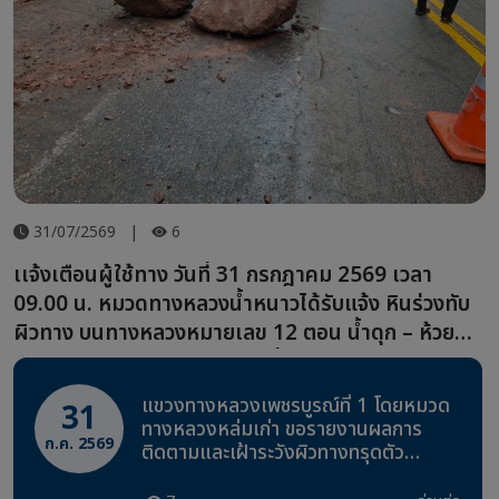
31/07/2569
|
6
เเจ้งเตือนผู้ใช้ทาง วันที่ 31 กรกฎาคม 2569 เวลา
09.00 น. หมวดทางหลวงน้ำหนาวได้รับแจ้ง หินร่วงทับ
ผิวทาง บนทางหลวงหมายเลข 12 ตอน น้ำดุก – ห้วยซำ
มะคาว บริเวณ กม.378+900 (ฝั่งซ้ายทาง)
แขวงทางหลวงเพชรบูรณ์ที่ 1 โดยหมวด
31
ทางหลวงหล่มเก่า ขอรายงานผลการ
ก.ค. 2569
ติดตามและเฝ้าระวังผิวทางทรุดตัว
ทางหลวงหมายเลข 2331 ตอน โจ๊ะโหวะ –