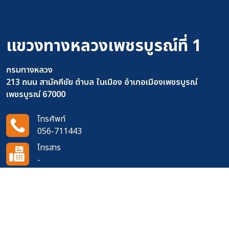
แขวงทางหลวงเพชรบูรณ์ที่ 1
กรมทางหลวง
213 ถนน สามัคคีชัย ตำบล ในเมือง อำเภอเมืองเพชรบูรณ์
เพชรบูรณ์ 67000
โทรศัพท์
056-711443
โทรสาร
-
อีเมล
doh0611@doh.go.th
ติดตามเราได้ที่