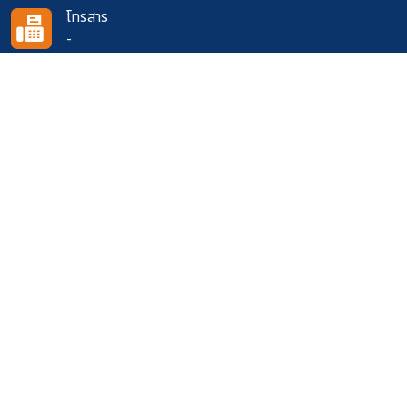
โทรสาร
-
อีเมล
doh0611@doh.go.th
ติดตามเราได้ที่
จำนวนผู้เข้าชมเว็บไซต์
414