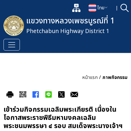
แผนผังเว็บไซต์
ไทย
|
ค้
เปิดกล่องค้นหาข้อมูลหลักของเว็
เปลี่ยนภาษา
แขวงทางหลวงเพชรบูรณ์ที่ 1
Phetchabun Highway District 1
หน้าแรก
/
ภาพกิจกรรม
เข้าร่วมกิจกรรมเฉลิมพระเกียรติ เนื่องใน
โอกาสพระราชพิธีมหามงคลเฉลิม
พระชนมพรรษา ๔ รอบ สมเด็จพระนางเจ้าฯ