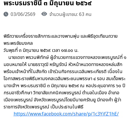
พระบรมราชินี ๓ มิถุนายน ๒๕๖๙
03/06/2569
จำนวนผู้เขาชม: 63 คน
พิธีถวายเครื่องราชสักการะและวางพานพุ่ม และพิธีจุดเทียนถวาย
พระพรชัยมงคล
วันพุธที่ ๓ มิถุนายน ๒๕๖๙ เวลา ๑๗.๐๐ น.
นายเดชา พรวนพิทักษ์ ผู้อำนวยการแขวงทางหลวงเพชรบูรณ์ที่ ๑
มอบหมายให้ นายธราวุฒิ หรัญรัตน์ หัวหน้าหมวดทางหลวงหล่มสัก
พร้อมเจ้าหน้าที่ในสังกัด เข้าร่วมกิจกรรมเฉลิมพระเกียรติ เนื่องใน
โอกาสพระราชพิธีมหามงคลเฉลิมพระชนมพรรษา ๔ รอบ สมเด็จพระ
นางเจ้าฯ พระบรมราชินี ๓ มิถุนายน ๒๕๖๙ ณ หอประชุมอาคาร ๖๐ ปี
กรมอาชีวศึกษา วิทยาลัยเทคนิคเพชรบูรณ์ ตำบลในเมือง อําเภอ
เมืองเพชรบูรณ์ จังหวัดเพชรบูรณ์โดยมีนายศรัณยู มีทองคำ ผู้ว่า
ราชการจังหวัดเพชรบูรณ์ เป็นประธานในพิธี
https://www.facebook.com/share/p/1c3YifZ1hE/