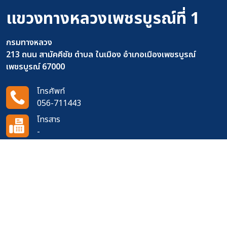
แขวงทางหลวงเพชรบูรณ์ที่ 1
กรมทางหลวง
213 ถนน สามัคคีชัย ตำบล ในเมือง อำเภอเมืองเพชรบูรณ์
เพชรบูรณ์ 67000
โทรศัพท์
056-711443
โทรสาร
-
อีเมล
doh0611@doh.go.th
ติดตามเราได้ที่