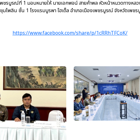
รบูรณ์ที่ 1 มอบหมายให้ นายเอกพจน์ สายคำพล หัวหน้าหมวดทางหลวงเ
ระชุมไพลิน ชั้น 1 โรงแรมบูรพา โฮเต็ล อำเภอเมืองเพชรบูรณ์ จังหวัดเพชร
https://www.facebook.com/share/p/1cRRhTFCoK/