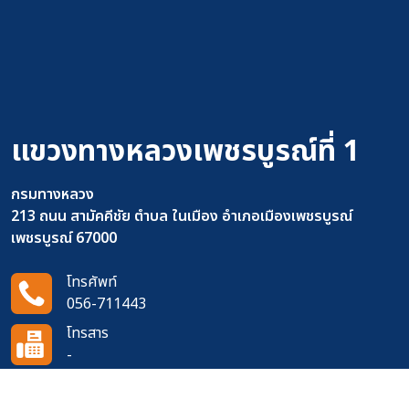
แขวงทางหลวงเพชรบูรณ์ที่ 1
กรมทางหลวง
213 ถนน สามัคคีชัย ตำบล ในเมือง อำเภอเมืองเพชรบูรณ์
เพชรบูรณ์ 67000
โทรศัพท์
056-711443
โทรสาร
-
อีเมล
doh0611@doh.go.th