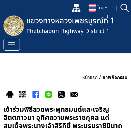
แผนผังเว็บไซต์
ไทย
|
ค้
เปิดกล่องค้นหาข้อมูลหลักของเว็
เปลี่ยนภาษา
แขวงทางหลวงเพชรบูรณ์ที่ 1
Phetchabun Highway District 1
หน้าแรก
/
ภาพกิจกรรม
เข้าร่วมพิธีสวดพระพุทธมนต์และเจริญ
จิตตภาวนา อุทิศถวายพระราชกุศล แด่
สมเด็จพระนางเจ้าสิริกิติ์ พระบรมราชินีนาถ